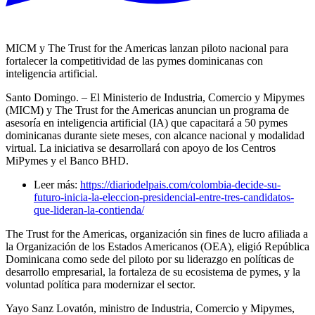
MICM y The Trust for the Americas lanzan piloto nacional para
fortalecer la competitividad de las pymes dominicanas con
inteligencia artificial.
Santo Domingo. – El Ministerio de Industria, Comercio y Mipymes
(MICM) y The Trust for the Americas anuncian un programa de
asesoría en inteligencia artificial (IA) que capacitará a 50 pymes
dominicanas durante siete meses, con alcance nacional y modalidad
virtual. La iniciativa se desarrollará con apoyo de los Centros
MiPymes y el Banco BHD.
Leer más:
https://diariodelpais.com/colombia-decide-su-
futuro-inicia-la-eleccion-presidencial-entre-tres-candidatos-
que-lideran-la-contienda/
The Trust for the Americas, organización sin fines de lucro afiliada a
la Organización de los Estados Americanos (OEA), eligió República
Dominicana como sede del piloto por su liderazgo en políticas de
desarrollo empresarial, la fortaleza de su ecosistema de pymes, y la
voluntad política para modernizar el sector.
Yayo Sanz Lovatón, ministro de Industria, Comercio y Mipymes,