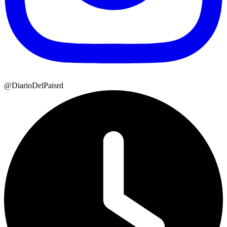
@DiarioDelPaisrd