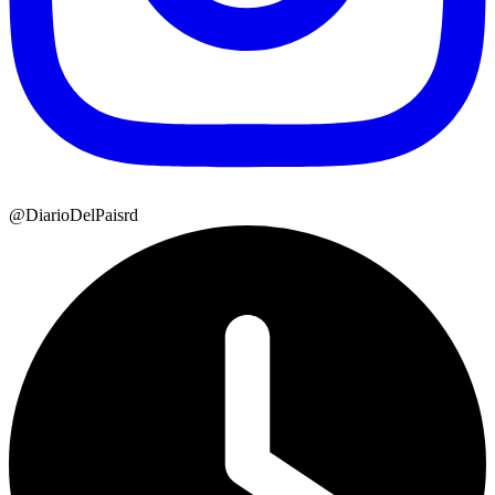
@DiarioDelPaisrd