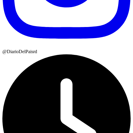
@DiarioDelPaisrd