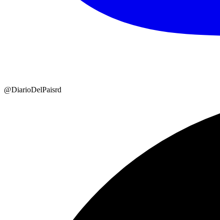
@DiarioDelPaisrd