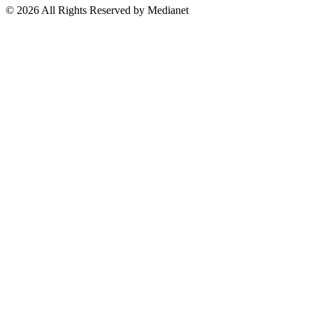
Suscríbete a nuestro Newsletter
© 2026 All Rights Reserved by Medianet
Cerrar