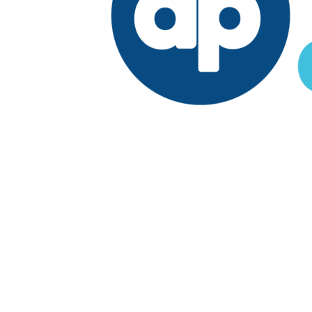
Edición:
República Dominicana
Síguenos en:
Economía
Fuera del país
El País
Lo Viral
Reporte Especial