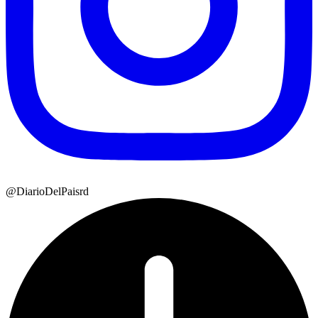
@DiarioDelPaisrd