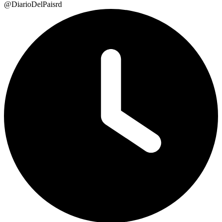
@DiarioDelPaisrd