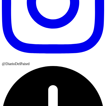
@DiarioDelPaisrd