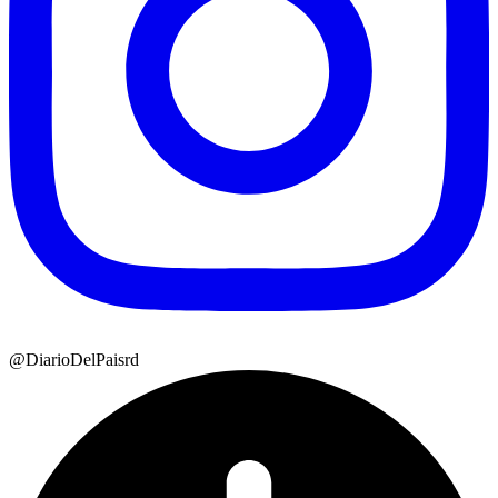
@DiarioDelPaisrd