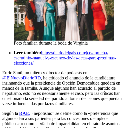
Foto familiar, durante la boda de Virginia
Leer también:
https://diariodelpais.com/jce-aprueba-
escrutinio-manual-y-escaneo-de-las-actas-para-proximas-
elecciones/
Euric Santi, un tuitero y director de podcasts en
@ElNuevoDiarioRD
, ha criticado el anuncio de la candidatura,
insinuando que la presidencia de Opción Democrática quedará en
manos de la familia. Aunque algunos han acusado al partido de
nepotismo, esto no es necesariamente el caso, pero las críticas han
cuestionado la seriedad del partido al tomar decisiones que puedan
verse influenciadas por lazos familiares.
Según la
RAE,
«nepotismo” se define como la «preferencia que
algunos dan a sus parientes para las concesiones o empleos
públicos» o como la «falta de imparcialidad en el trato de asuntos