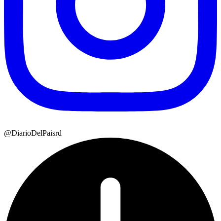
@DiarioDelPaisrd