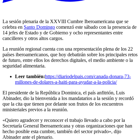
La sesión plenaria de la XXVIII Cumbre Iberoamericana que se
celebra en
Santo Domingo
comenzó este sábado con la presencia de
14 jefes de Estado y de Gobierno y ocho representantes entre
cancilleres y otros altos cargos.
La reunión regional cuenta con una representación plena de los 22
países iberoamericanos, que hoy debatirán sobre los principales retos
de futuro, entre ellos los derechos digitales, el medio ambiente o la
seguridad alimentaria.
Leer también:
https://diariodelpais.com/canada-donara-73-
millones-de-dolares-a-haiti-para-ayudar-a-la-policia/
El presidente de la República Dominica, el país anfitrión, Luis
Abinader, dio la bienvenida a los mandatarios a la sesión y recordó
que la cita que tienen por delante son frutos de los encuentros
ministeriales previos a la reunión.
«Quiero agradecer y reconocer el trabajo llevado a cabo por la
Secretaría General Iberoamericana y otras organizaciones que han
hecho posible esta cumbre, también del sector privado», dijo
Abinader ante el plenario.