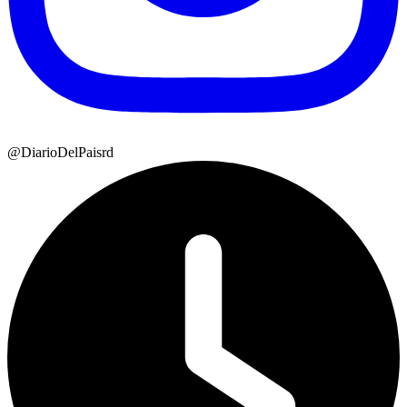
@DiarioDelPaisrd