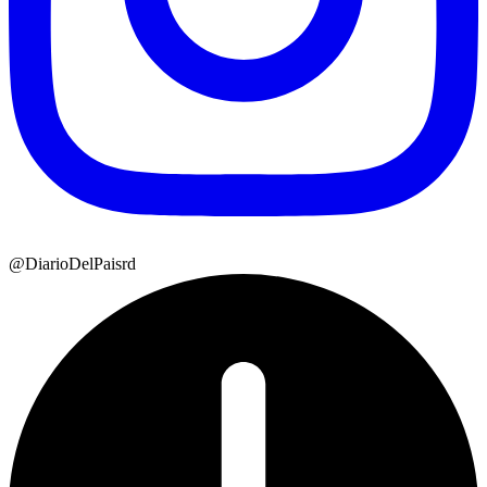
@DiarioDelPaisrd