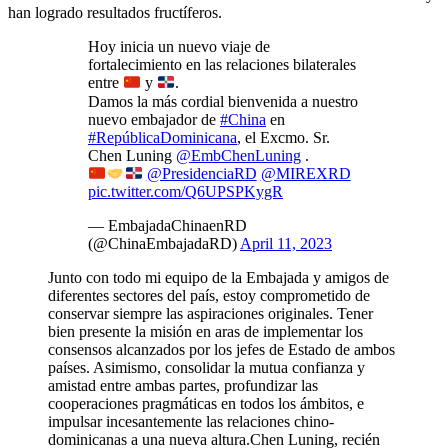
han logrado resultados fructíferos.
Hoy inicia un nuevo viaje de
fortalecimiento en las relaciones bilaterales
entre
y
.
Damos la más cordial bienvenida a nuestro
nuevo embajador de
#China
en
#RepúblicaDominicana
, el Excmo. Sr.
Chen Luning
@EmbChenLuning
.
@PresidenciaRD
@MIREXRD
pic.twitter.com/Q6UPSPKygR
— EmbajadaChinaenRD
(@ChinaEmbajadaRD)
April 11, 2023
Junto con todo mi equipo de la Embajada y amigos de
diferentes sectores del país, estoy comprometido de
conservar siempre las aspiraciones originales. Tener
bien presente la misión en aras de implementar los
consensos alcanzados por los jefes de Estado de ambos
países. Asimismo, consolidar la mutua confianza y
amistad entre ambas partes, profundizar las
cooperaciones pragmáticas en todos los ámbitos, e
impulsar incesantemente las relaciones chino-
dominicanas a una nueva altura.Chen Luning, recién