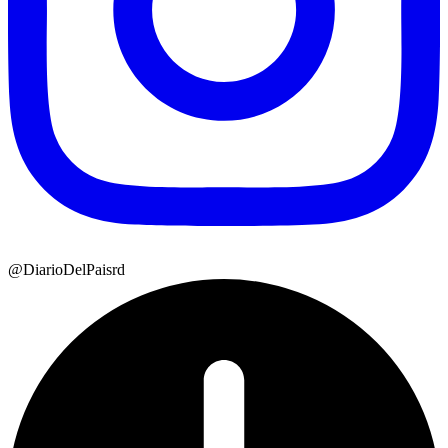
@DiarioDelPaisrd