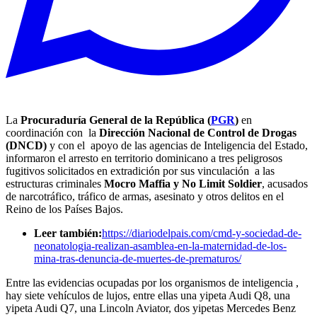
La
Procuraduría General de la República (
PGR
)
en
coordinación con la
Dirección Nacional de Control de Drogas
(DNCD)
y con el apoyo de las agencias de Inteligencia del Estado,
informaron el arresto en territorio dominicano a tres peligrosos
fugitivos solicitados en extradición por sus vinculación a las
estructuras criminales
Mocro Maffia y No Limit Soldier
, acusados
de narcotráfico, tráfico de armas, asesinato y otros delitos en el
Reino de los Países Bajos.
Leer también:
https://diariodelpais.com/cmd-y-sociedad-de-
neonatologia-realizan-asamblea-en-la-maternidad-de-los-
mina-tras-denuncia-de-muertes-de-prematuros/
Entre las evidencias ocupadas por los organismos de inteligencia ,
hay siete vehículos de lujos, entre ellas una yipeta Audi Q8, una
yipeta Audi Q7, una Lincoln Aviator, dos yipetas Mercedes Benz