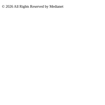
Suscríbete a nuestro Newsletter
© 2026 All Rights Reserved by Medianet
Cerrar