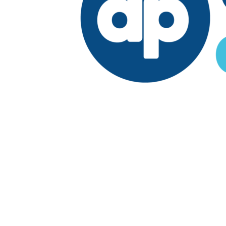
Edición:
República Dominicana
Síguenos en:
Economía
Fuera del país
El País
Lo Viral
Reporte Especial