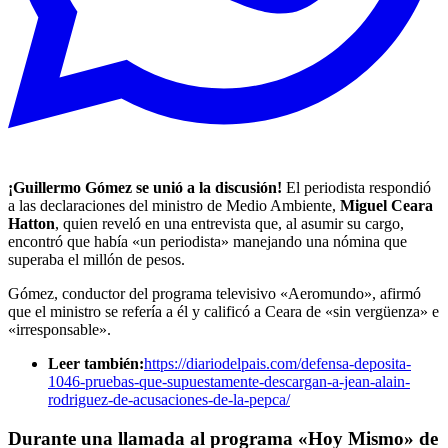
¡Guillermo Gómez se unió a la discusión!
El periodista respondió
a las declaraciones del ministro de Medio Ambiente,
Miguel Ceara
Hatton
, quien reveló en una entrevista que, al asumir su cargo,
encontró que había «un periodista» manejando una nómina que
superaba el millón de pesos.
Gómez, conductor del programa televisivo «Aeromundo», afirmó
que el ministro se refería a él y calificó a Ceara de «sin vergüenza» e
«irresponsable».
Leer también:
https://diariodelpais.com/defensa-deposita-
1046-pruebas-que-supuestamente-descargan-a-jean-alain-
rodriguez-de-acusaciones-de-la-pepca/
Durante una llamada al programa «Hoy Mismo» de