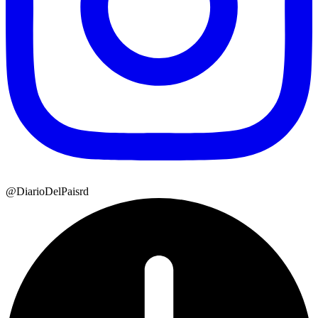
@DiarioDelPaisrd