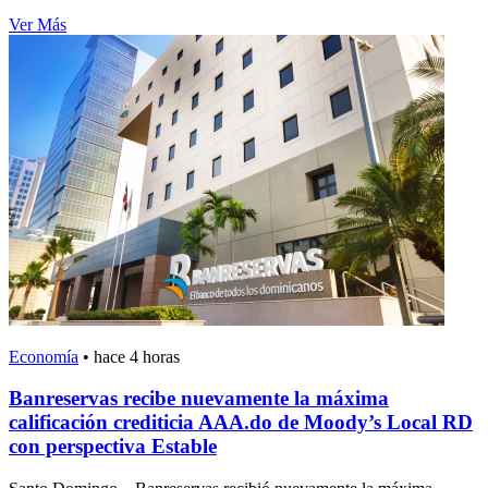
Ver Más
Economía
•
hace 4 horas
Banreservas recibe nuevamente la máxima
calificación crediticia AAA.do de Moody’s Local RD
con perspectiva Estable