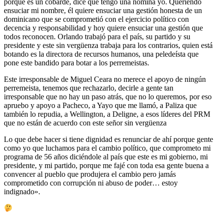
porque es un cobarde, dice que tengo una nómina yo. Queriendo
ensuciar mi nombre, él quiere ensuciar una gestión honesta de un
dominicano que se comprometió con el ejercicio político con
decencia y responsabilidad y hoy quiere ensuciar una gestión que
todos reconocen. Orlando trabajó para el país, su partido y su
presidente y este sin vergüenza trabaja para los contrarios, quien está
botando es la directora de recursos humanos, una peledeísta que
pone este bandido para botar a los perremeistas.
Este irresponsable de Miguel Ceara no merece el apoyo de ningún
perremeista, tenemos que rechazarlo, decirle a gente tan
irresponsable que no hay un paso atrás, que no lo queremos, por eso
apruebo y apoyo a Pacheco, a Yayo que me llamó, a Paliza que
también lo repudia, a Wellington, a Deligne, a esos líderes del PRM
que no están de acuerdo con este señor sin vergüenza
Lo que debe hacer si tiene dignidad es renunciar de ahí porque gente
como yo que luchamos para el cambio político, que comprometo mi
programa de 56 años diciéndole al país que este es mi gobierno, mi
presidente, y mi partido, porque me fajé con toda esa gente buena a
convencer al pueblo que produjera el cambio pero jamás
comprometido con corrupción ni abuso de poder… estoy
indignado».