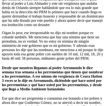
llevar al poder a Luis Abinader y este sin vergüenza que andaba
detrás de Orlando siempre hablándole que era lo más grande que
había en la dirección del PRM lo primero que hace cuando llega es
querer derrumbar el trabajo honesto y responsable de un dominicano
que ha sido llorado por este pueblo y ahora quiere decir que manejó
esa institución como un desastre
Oigan lo peor, ese irresponsable no dijo mi nombre porque es
cobarde también. Me menciona que hay una nómina que tiene un
periodista, no es verdad. Yo no estoy en nómina de ningún
ministerio de este gobierno que es mi gobierno. Y además esas
personas les dije que las nombrara, me menciona a mí porque le dije
apoyen toda esa gente pobre con sueldos de 10 mil, 12 mil, 18, 20 y
hasta 40 mil: 58 personas, militantes gente pobre del PRM.
Desde que nosotros llegamos al poder Aeromundo le dice
semana tras semana a los perremeístas que tienen que nombrar
a los perremeistas. A ese mismo sin vergüenza de Ceara Hatton
3 veces se lo dije en Aeromundo, diciéndole qué hace usted por
los perremeistas y qué hace usted por los perremeistas, y desde
que llegó a Medio Ambiente botándolos
Ese que dice ser progresista o comunista ese botando a los pobres y
ahora dice que Guillermo Gómez, no se atrevió a decir mi nombre,