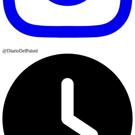
@DiarioDelPaisrd