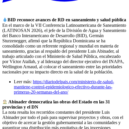
BID reconoce avances de RD en saneamiento y salud pública
En el marco de la VII Conferencia Latinoamericana de Saneamiento
(LATINOSAN 2026), el jefe de la División de Agua y Saneamiento
del Banco Interamericano de Desarrollo (BID), Germán
Sturzenegger, afirmó que la República Dominicana se ha
consolidado como un referente regional y mundial en materia de
saneamiento, gracias al respaldo del presidente Luis Abinader, al
trabajo articulado con el Ministerio de Salud Pública, encabezado
por Víctor Atallah, y al liderazgo del director ejecutivo del INAPA,
Wellington Arnaud, al colocar el saneamiento entre las prioridades
nacionales por su impacto directo en la salud de la población.
Leer más:
https://diariodelpais.com/ministerio-de-salud-
mantiene-control-epidemiologico-efectivo-durante-las-
primeras-20-semanas-del-ano/
Abinader democratiza las obras del Estado en las 31
provincias y el DN
La nota resalta los recorridos constantes del presidente Luis
Abinader por todo el país para supervisar proyectos y obras, con el
objetivo de acercar la gestión gubernamental a las comunidades y
garantizar una distribución más equitativa de las inversiones