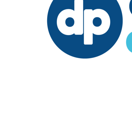
Edición:
República Dominicana
Síguenos en:
Economía
Fuera del país
El País