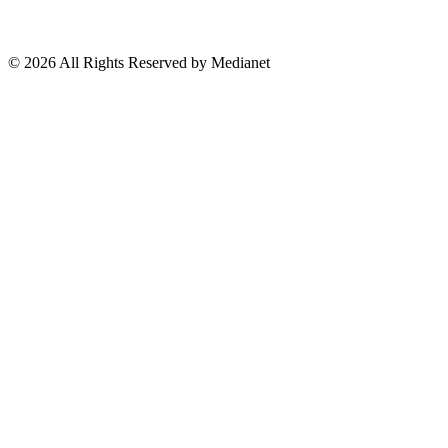
Lo Viral
Reporte Especial
Suscríbete a nuestro Newsletter
© 2026 All Rights Reserved by Medianet
Cerrar