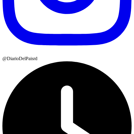
@DiarioDelPaisrd