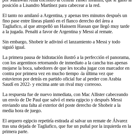
posición a Lisandro Martínez para cabecear a la red.
El tanto no amilanó a Argentina, y apenas tres minutos después un
fino pase entre líneas plantó en el flanco derecho del área a
Tagliafico, al que atropelló un Haissem Hassan que llegó muy tarde
a la jugada. Penalti a favor de Argentina y Messi al remate.
Sin embargo, Shobeir le adivinó el lanzamiento a Messi y todo
siguió igual.
La primera pausa de hidratación ilustró a la perfección el panorama,
con los argentinos retornando de inmediato a la cancha tras apenas
mojarse la boca, sabedores de que les tocaba jugar con marcador en
contra por primera vez en mucho tiempo -la última vez que
estuvieron por detrás en partido oficial fue al perder con Arabia
Saudí en 2022- y encima ante un rival muy correoso.
La respuesta fue de nuevo inmediata, con Mac Allister cabeceando
un envío de De Paul que salvó el meta egipcio y después Messi
enviando una falta al exterior del poste derecho de Shobeir a la
media hora de juego.
El arquero egipcio repetiría estirada al salvar un remate de Álvarez
tras una dejada de Tagliafico, que fue un puñal por la izquierda en la
primera parte.