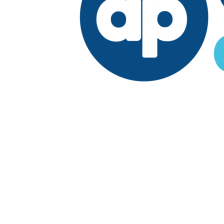
Edición:
República Dominicana
Síguenos en:
Economía
Fuera del país
El País
Lo Viral
Reporte Especial