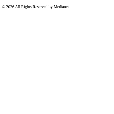
Suscríbete a nuestro Newsletter
© 2026 All Rights Reserved by Medianet
Cerrar