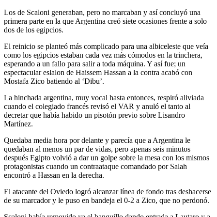
Los de Scaloni generaban, pero no marcaban y así concluyó una
primera parte en la que Argentina creó siete ocasiones frente a solo
dos de los egipcios.
El reinicio se planteó más complicado para una albiceleste que veía
como los egipcios estaban cada vez más cómodos en la trinchera,
esperando a un fallo para salir a toda máquina. Y así fue; un
espectacular eslalon de Haissem Hassan a la contra acabó con
Mostafa Zico batiendo al ‘Dibu’.
La hinchada argentina, muy vocal hasta entonces, respiró aliviada
cuando el colegiado francés revisó el VAR y anuló el tanto al
decretar que había habido un pisotón previo sobre Lisandro
Martínez.
Quedaba media hora por delante y parecía que a Argentina le
quedaban al menos un par de vidas, pero apenas seis minutos
después Egipto volvió a dar un golpe sobre la mesa con los mismos
protagonistas cuando un contraataque comandado por Salah
encontró a Hassan en la derecha.
El atacante del Oviedo logró alcanzar línea de fondo tras deshacerse
de su marcador y le puso en bandeja el 0-2 a Zico, que no perdonó.
Scaloni había removido ya el banquillo dando entrada a Lautaro y a