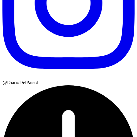
@DiarioDelPaisrd