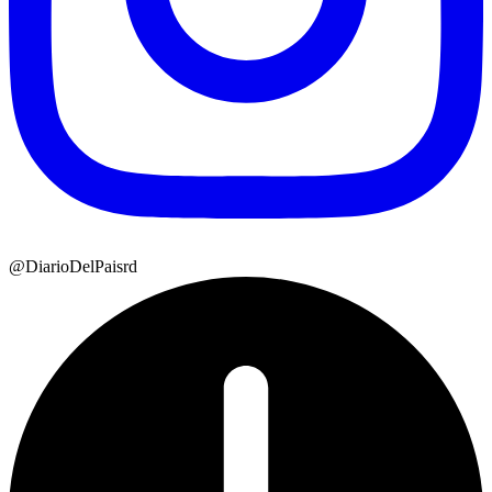
@DiarioDelPaisrd