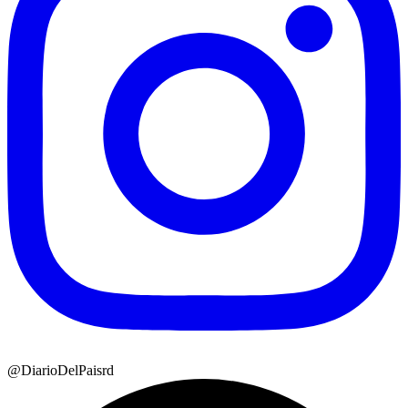
@DiarioDelPaisrd