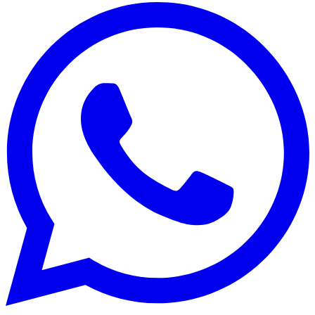
Edición:
🇩🇴
República Dominicana
Síguenos en:
Economía
Fuera del país