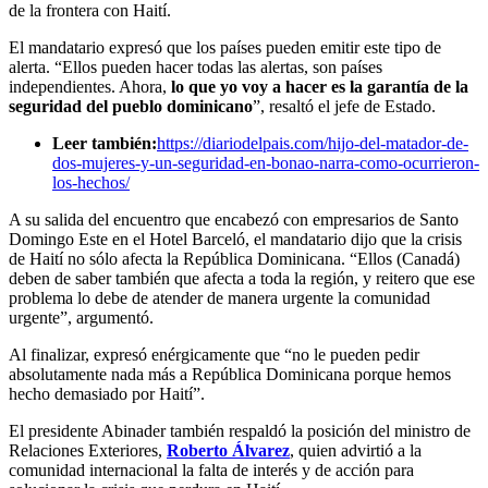
de la frontera con Haití.
El mandatario expresó que los países pueden emitir este tipo de
alerta. “Ellos pueden hacer todas las alertas, son países
independientes. Ahora,
lo que yo voy a hacer es la garantía de la
seguridad del pueblo dominicano
”, resaltó el jefe de Estado.
Leer también:
https://diariodelpais.com/hijo-del-matador-de-
dos-mujeres-y-un-seguridad-en-bonao-narra-como-ocurrieron-
los-hechos/
A su salida del encuentro que encabezó con empresarios de Santo
Domingo Este en el Hotel Barceló, el mandatario dijo que la crisis
de Haití no sólo afecta la República Dominicana. “Ellos (Canadá)
deben de saber también que afecta a toda la región, y reitero que ese
problema lo debe de atender de manera urgente la comunidad
urgente”, argumentó.
Al finalizar, expresó enérgicamente que “no le pueden pedir
absolutamente nada más a República Dominicana porque hemos
hecho demasiado por Haití”.
El presidente Abinader también respaldó la posición del ministro de
Relaciones Exteriores,
Roberto Álvarez
, quien advirtió a la
comunidad internacional la falta de interés y de acción para