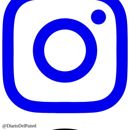
@DiarioDelPaisrd