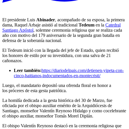
El presidente Luis
Abinader
, acompañado de su esposa, la primera
dama, Raquel Arbaje asistió al tradicional
Tedeum
en la
Catedral
Santiago Apóstol
, solemne ceremonia religiosa que se realiza cada
año con motivo del 179 aniversario de la segunda gran batalla en
defensa de la soberanía nacional.
El Tedeum inició con la llegada del jefe de Estado, quien recibió
los honores de estilo por su investidura, con una salva de 21
cañonazos.
Leer también:
https://diariodelpais.com/detienen-yipeta-con-
cinco-haitianos-indocumentados-en-montecristi/
Luego, el mandatario depositó una ofrenda floral en honor a
los próceres de esta gesta patriótica.
La homilía dedicada a la gesta histórica del 30 de Marzo, fue
oficiada por el obispo auxiliar emérito de la Arquidiócesis de
Santiago, monseñor Valentín Reynoso Hidalgo y como cocelebrante
el obispo auxiliar, monseñor Tomás Morel Diplán.
El obispo Valentín Reynoso destacó en la ceremonia religiosa que