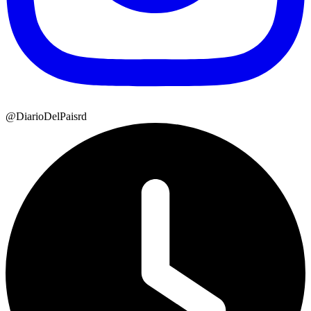
@DiarioDelPaisrd